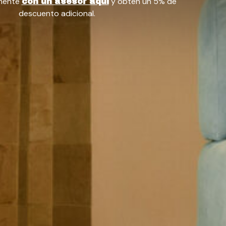
amente
y obten un 5% de
con un asesor aquí
descuento adicional.